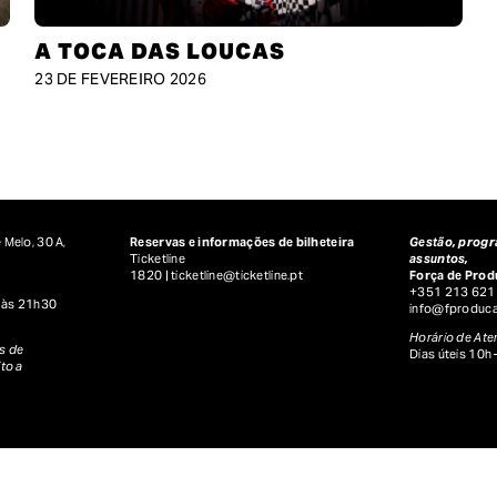
A TOCA DAS LOUCAS
23 DE FEVEREIRO 2026
 Melo, 30 A,
Reservas e informações de bilheteira
Gestão, progr
Ticketline
assuntos,
1820 |
ticketline@ticketline.pt
Força de Prod
+351 213 621
 às 21h30
info@fproduca
Horário de At
s de
Dias úteis 10h
ito a