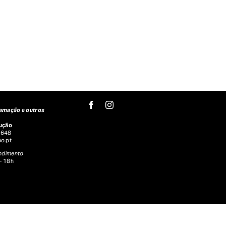
amação e outros
ução
 648
o.pt
endimento
 – 18h